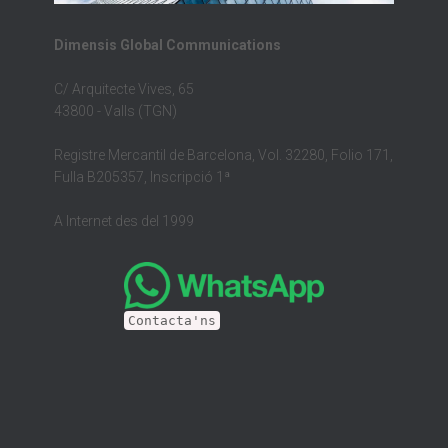
Dimensis Global Communications
C/ Arquitecte Vives, 65
43800 - Valls (TGN)
Registre Mercantil de Barcelona, Vol. 32280, Folio 171,
Fulla B205357, Inscripció 1ª
A Internet des del 1999
Contacta'ns