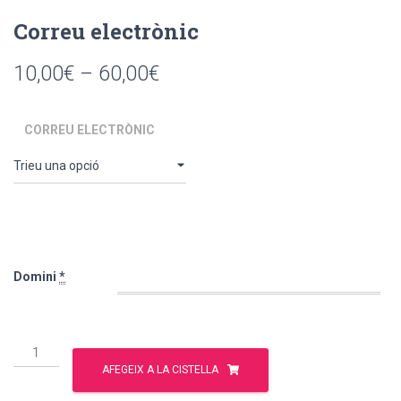
Correu electrònic
Interval
10,00
€
–
60,00
€
de
CORREU ELECTRÒNIC
preus:
10,00€
a
60,00€
Domini
*
quantitat
de
AFEGEIX A LA CISTELLA
Correu