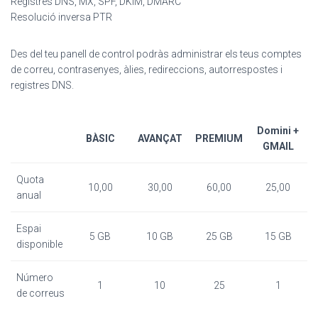
Registres DNS, MX, SPF, DKIM, DMARC
Resolució inversa PTR
Des del teu panell de control podràs administrar els teus comptes
de correu, contrasenyes, àlies, redireccions, autorrespostes i
registres DNS.
Domini +
BÀSIC
AVANÇAT
PREMIUM
GMAIL
Quota
10,00
30,00
60,00
25,00
anual
Espai
5 GB
10 GB
25 GB
15 GB
disponible
Número
1
10
25
1
de correus