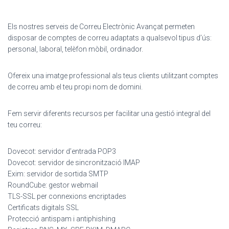
Els nostres serveis de Correu Electrònic Avançat permeten
disposar de comptes de correu adaptats a qualsevol tipus d’ús:
personal, laboral, telèfon mòbil, ordinador.
Ofereix una imatge professional als teus clients utilitzant comptes
de correu amb el teu propi nom de domini.
Fem servir diferents recursos per facilitar una gestió integral del
teu correu:
Dovecot: servidor d’entrada POP3
Dovecot: servidor de sincronització IMAP
Exim: servidor de sortida SMTP
RoundCube: gestor webmail
TLS-SSL per connexions encriptades
Certificats digitals SSL
Protecció antispam i antiphishing