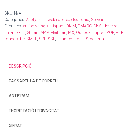
electrònic
SKU:
N/A
Categories:
Allotjament web i correu electrònic
,
Serveis
Etiquetes:
antiphishing
,
antispam
,
DKIM
,
DMARC
,
DNS
,
dovecot
,
Email
,
exim
,
Gmail
,
IMAP
,
Mailman
,
MX
,
Outlook
,
phplist
,
POP
,
PTR
,
roundcube
,
SMTP
,
SPF
,
SSL
,
Thunderbird
,
TLS
,
webmail
DESCRIPCIÓ
PASSAREL·LA DE CORREU
ANTISPAM
ENCRIPTACIÓ I PRIVACITAT
XIFRAT