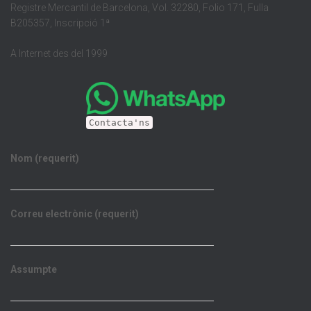
Registre Mercantil de Barcelona, Vol. 32280, Folio 171, Fulla
B205357, Inscripció 1ª
A Internet des del 1999
Contacta'ns
Nom (requerit)
Correu electrònic (requerit)
Assumpte