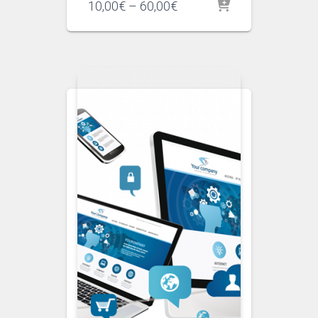
Interval
10,00
€
–
60,00
€
de
preus:
10,00€
a
60,00€