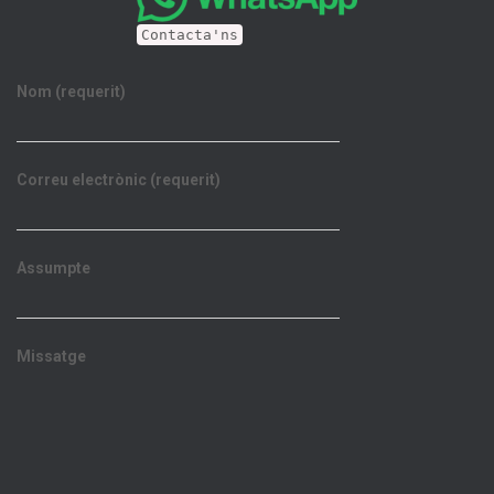
Contacta'ns
Nom (requerit)
Correu electrònic (requerit)
Assumpte
Missatge