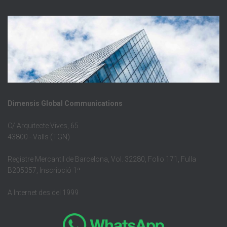
Dimensis Global Communications
C/ Arquitecte Vives, 65
43800 - Valls (TGN)
Registre Mercantil de Barcelona, Vol. 32280, Folio 171, Fulla
B205357, Inscripció 1ª
A Internet des del 1999