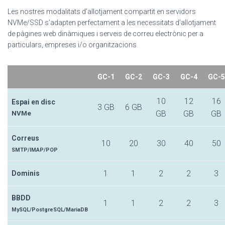
Les nostres modalitats d’allotjament compartit en servidors
NVMe/SSD s’adapten perfectament a les necessitats d’allotjament
de pàgines web dinàmiques i serveis de correu electrònic per a
particulars, empreses i/o organitzacions.
GC-1
GC-2
GC-3
GC-4
G
C-5
10
12
16
Espai en disc
3 GB
6 GB
GB
GB
GB
NVMe
Correus
10
20
30
40
50
SMTP/IMAP/POP
1
1
2
2
3
Dominis
BBDD
1
1
2
2
3
MySQL/PostgreSQL/MariaDB