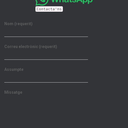
Contacta'ns
Nom (requerit)
Correu electrònic (requerit)
Assumpte
Missatge