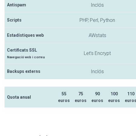
Inclós
Antispam
PHP, Perl, Python
Scripts
AWstats
Estadístiques web
Certificats SSL
Let’s Encrypt
Navegació web i correu
Inclós
Backups externs
55
75
90
100
110
Quota anual
euros
euros
euros
euros
euro