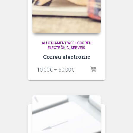
ALLOTJAMENT WEB I CORREU
ELECTRÒNIC
SERVEIS
Correu electrònic
Interval
10,00
€
–
60,00
€
de
preus:
10,00€
a
60,00€