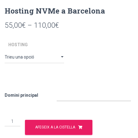
Hosting NVMe a Barcelona
Interval
55,00
€
–
110,00
€
de
HOSTING
preus:
55,00€
a
110,00€
Domini principal
quantitat
de
AFEGEIX A LA CISTELLA
Hosting