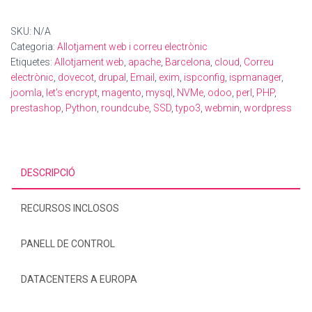
NVMe
a
SKU:
N/A
Barcelona
Categoria:
Allotjament web i correu electrònic
Etiquetes:
Allotjament web
,
apache
,
Barcelona
,
cloud
,
Correu
electrònic
,
dovecot
,
drupal
,
Email
,
exim
,
ispconfig
,
ispmanager
,
joomla
,
let's encrypt
,
magento
,
mysql
,
NVMe
,
odoo
,
perl
,
PHP
,
prestashop
,
Python
,
roundcube
,
SSD
,
typo3
,
webmin
,
wordpress
DESCRIPCIÓ
RECURSOS INCLOSOS
PANELL DE CONTROL
DATACENTERS A EUROPA