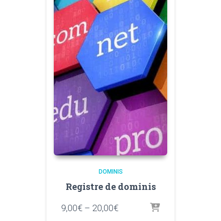
DOMINIS
Registre de dominis
Interval
9,00
€
–
20,00
€
de