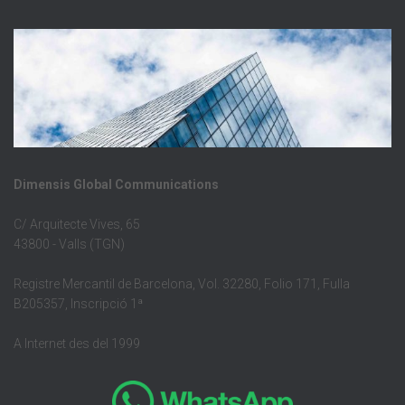
Dimensis Global Communications
C/ Arquitecte Vives, 65
43800 - Valls (TGN)
Registre Mercantil de Barcelona, Vol. 32280, Folio 171, Fulla
B205357, Inscripció 1ª
A Internet des del 1999