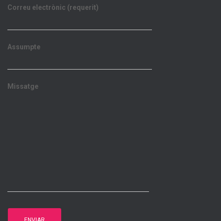
Correu electrònic (requerit)
Assumpte
Missatge