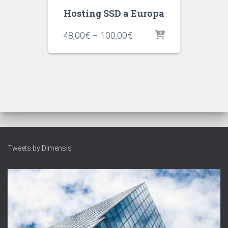
Hosting SSD a Europa
Interval
48,00
€
–
100,00
€
de
preus:
48,00€
a
100,00€
Tweets by Dimensis