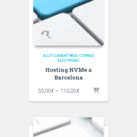
ALLOTJAMENT WEB I CORREU
ELECTRÒNIC
Hosting NVMe a
Barcelona
Interval
55,00
€
–
110,00
€
de
preus:
55,00€
a
110,00€