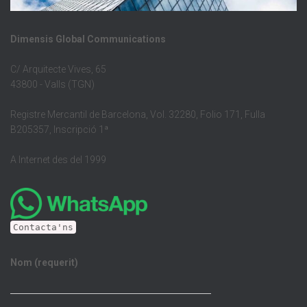
Dimensis Global Communications
C/ Arquitecte Vives, 65
43800 - Valls (TGN)
Registre Mercantil de Barcelona, Vol. 32280, Folio 171, Fulla
B205357, Inscripció 1ª
A Internet des del 1999
Contacta'ns
Nom (requerit)