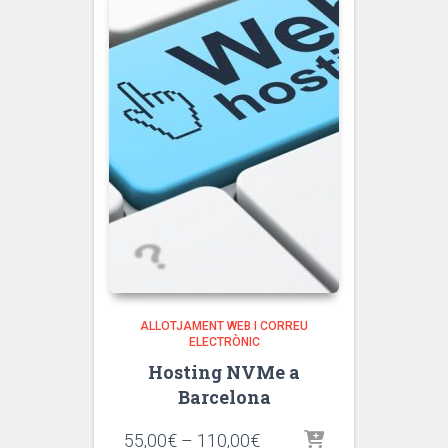
ALLOTJAMENT WEB I CORREU
ELECTRÒNIC
Hosting NVMe a
Barcelona
Interval
55,00
€
–
110,00
€