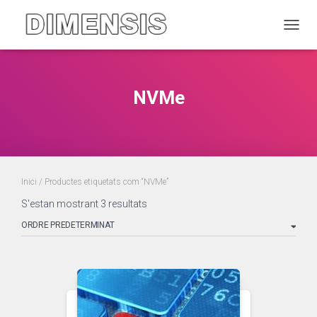
CANVI
NVMe
Inici
/ Productes etiquetats com “NVMe”
S'estan mostrant 3 resultats