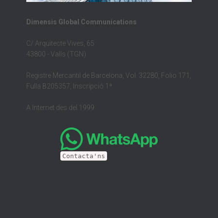
Dimensis Global Communications
C/ Arquitecte Vives, 65
43800 - Valls (TGN)
Registre Mercantil de Barcelona, Vol. 32280, Folio 171,
Fulla B205357, Inscripció 1ª
A Internet des del 1999
Contacta'ns