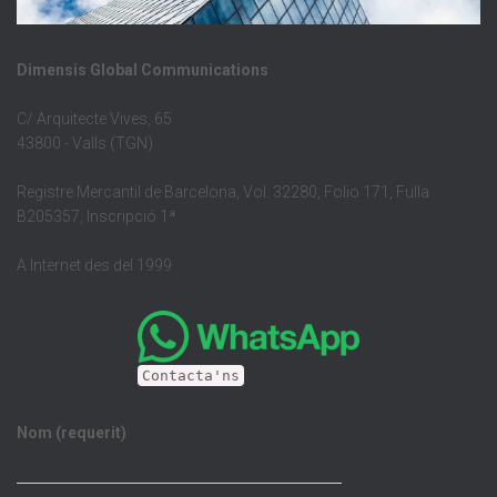
Dimensis Global Communications
C/ Arquitecte Vives, 65
43800 - Valls (TGN)
Registre Mercantil de Barcelona, Vol. 32280, Folio 171, Fulla
B205357, Inscripció 1ª
A Internet des del 1999
Contacta'ns
Nom (requerit)