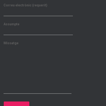
Correu electrònic (requerit)
Assumpte
Missatge