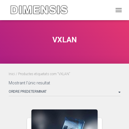
CANVI
VXLAN
Inici
/ Productes etiquetats com “VXLAN”
Mostrant l'únic resultat