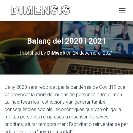
CANVI
Balanç del 2020 i 2021
Published by
DiMweb
on
24 desembre, 2021
L’any 2020 serà recordat per la pandèmia de Covid19 que
va provocar la mort de milions de persones a tot el món.
La incertesa i les restriccions van generar també
conseqüències socials i econòmiques que van obligar a
moltes persones i empreses a repensar les seves
prioritats, aturar temporalment l’activitat o reinventar-se per
adaptar-se a la “nova normalitat”.