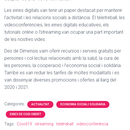
Les eines digitals van tenir un paper destacat per mantenir
l’activitat i les relacions socials a distància. El teletreball, les
videoconferències, les eines digitals educatives, els
tutorials online o l’streaming van ocupar una part important
de les nostres vides.
Des de Dimensis vam oferir recursos i serveis gratuïts per
persones i col·lectius relacionats amb la salut, la cura de
les persones, la cooperació i l’economia social i solidària.
També es van reduir les tarifes de moltes modalitats i es
van dissenyar diverses promocions i ofertes al llarg del
2020 i 2021.
Categories:
ACTUALITAT
ECONOMIA SOCIAL I SOLIDÀRIA
EINES DE CODI OBERT
Tags:
Covid19
streaming
teletreball
videoconferència