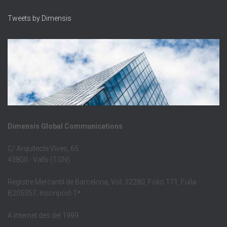
Tweets by Dimensis
Dimensis Global Communications
C/ Arquitecte Vives, 65
43800 - Valls (TGN)
Registre Mercantil de Barcelona, Vol. 32280, Folio 171, Fulla
B205357, Inscripció 1ª
A Internet des del 1999