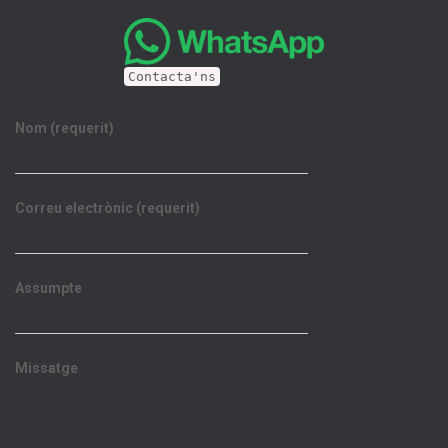
Contacta'ns
Nom (requerit)
Correu electrònic (requerit)
Assumpte
Missatge