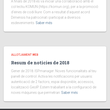
A finals de 2018 es va iniciar una col·laboració amb el
col·lectiu KOMUN (https://komun.org), per a la promoció
d’eines de codi lliure. Com a resultat d’aquest acord
Dimensis ha patrocinat i participat a diversos
esdeveniments
Saber més
ALLOTJAMENT WEB
Resum de noticies de 2018
Gener de 2018: ISPmanager: Noves funcionalitats al teu
panell de control. Activa les notificacions per usuaris:
autenticació de 2 factors, espai disponible, accessos,
localització GeoIP. Estem traballant a la configuració de
noves màquines que permetran
Saber més