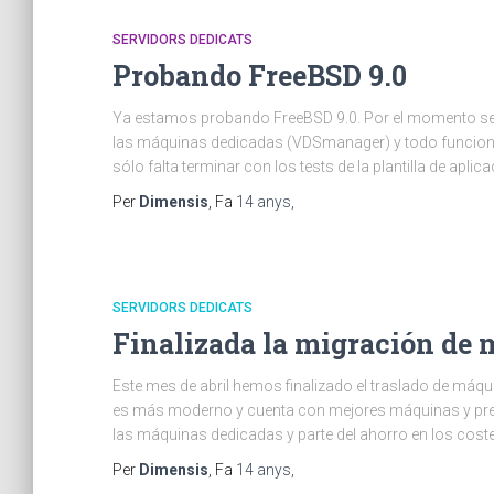
SERVIDORS DEDICATS
Probando FreeBSD 9.0
Ya estamos probando FreeBSD 9.0. Por el momento se h
las máquinas dedicadas (VDSmanager) y todo funciona 
sólo falta terminar con los tests de la plantilla de apl
Per
Dimensis
, Fa
14 anys
,
SERVIDORS DEDICATS
Finalizada la migración de
Este mes de abril hemos finalizado el traslado de máqui
es más moderno y cuenta con mejores máquinas y pre
las máquinas dedicadas y parte del ahorro en los cost
Per
Dimensis
, Fa
14 anys
,