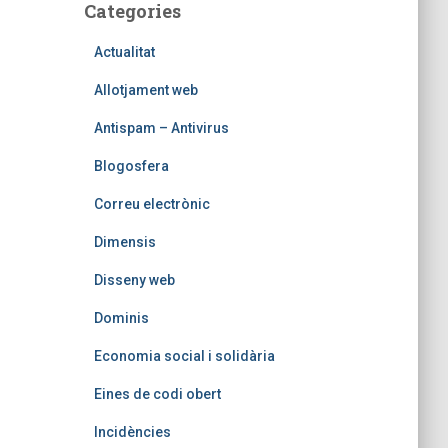
Categories
Actualitat
Allotjament web
Antispam – Antivirus
Blogosfera
Correu electrònic
Dimensis
Disseny web
Dominis
Economia social i solidària
Eines de codi obert
Incidències