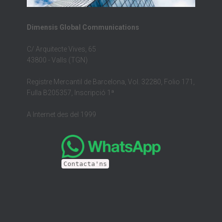
Dimensis Global Communications
C/ Arquitecte Vives, 65
43800 - Valls (TGN)
Registre Mercantil de Barcelona, Vol. 32280, Folio 171,
Fulla B205357, Inscripció 1ª
A Internet des del 1999
Contacta'ns