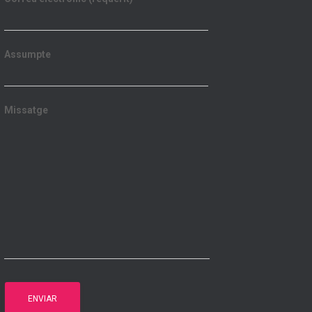
Assumpte
Missatge