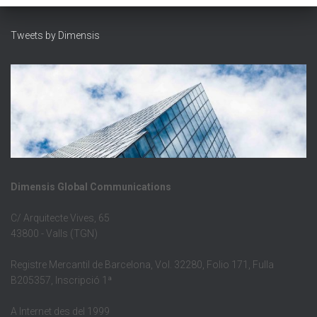
Tweets by Dimensis
Dimensis Global Communications
C/ Arquitecte Vives, 65
43800 - Valls (TGN)
Registre Mercantil de Barcelona, Vol. 32280, Folio 171, Fulla
B205357, Inscripció 1ª
A Internet des del 1999