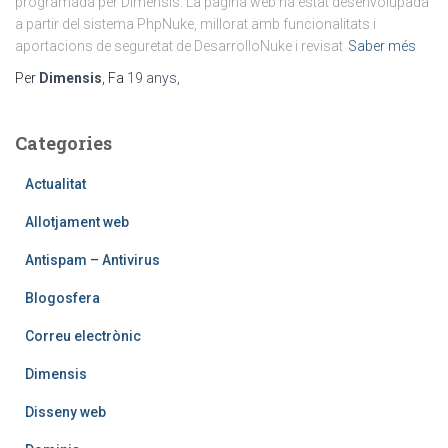
programada per Dimensis. La pàgina web ha estat desenvolupada
a partir del sistema PhpNuke, millorat amb funcionalitats i
aportacions de seguretat de DesarrolloNuke i revisat
Saber més
Per
Dimensis
, Fa
19 anys
,
Categories
Actualitat
Allotjament web
Antispam – Antivirus
Blogosfera
Correu electrònic
Dimensis
Disseny web