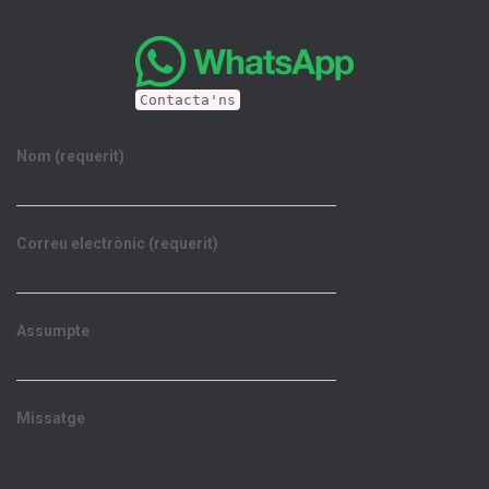
Contacta'ns
Nom (requerit)
Correu electrònic (requerit)
Assumpte
Missatge