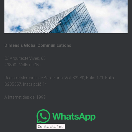
Dimensis Global Communications
C/ Arquitecte Vives, 65
43800 - Valls (TGN)
Registre Mercantil de Barcelona, Vol. 32280, Folio 171, Fulla
B205357, Inscripció 1ª
A Internet des del 1999
Contacta'ns