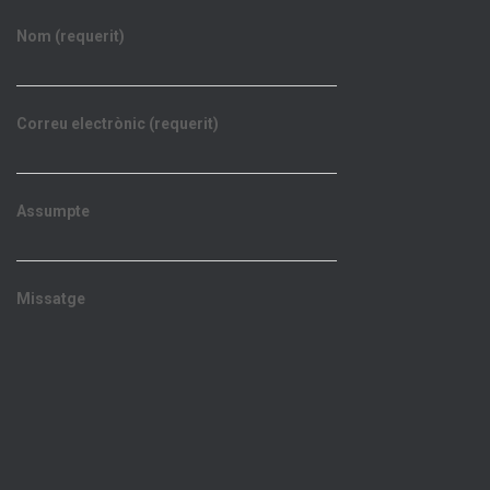
Nom (requerit)
Correu electrònic (requerit)
Assumpte
Missatge