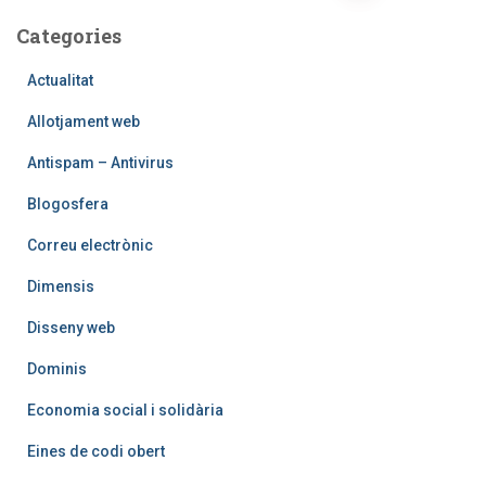
de
Categories
les
Actualitat
entrades
Allotjament web
Antispam – Antivirus
Blogosfera
Correu electrònic
Dimensis
Disseny web
Dominis
Economia social i solidària
Eines de codi obert