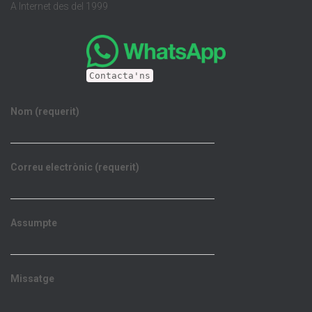
A Internet des del 1999
Contacta'ns
Nom (requerit)
Correu electrònic (requerit)
Assumpte
Missatge