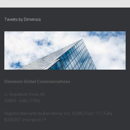
Tweets by Dimensis
Dimensis Global Communications
C/ Arquitecte Vives, 65
43800 - Valls (TGN)
Registre Mercantil de Barcelona, Vol. 32280, Folio 171, Fulla
B205357, Inscripció 1ª