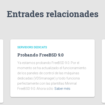
Entrades relacionades
SERVIDORS DEDICATS
Probando FreeBSD 9.0
Ya estamos probando FreeBSD 9.0. Por el
momento se ha actualizado el funcionamiento
de los paneles de control de las máquinas
dedicadas (VDSmanager) y todo funciona
perfectamente con las plantillas Minimal
FreeBSD 9.0. Ahora sólo
Saber més