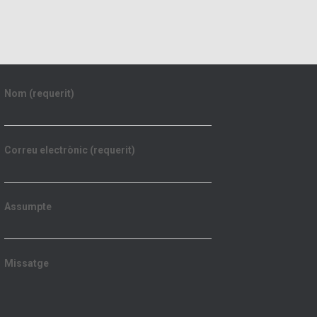
Nom (requerit)
Correu electrònic (requerit)
Assumpte
Missatge