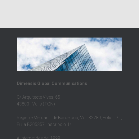
Dimensis Global Communications
C/ Arquitecte Vives, 65
43800 - Valls (TGN)
Registre Mercantil de Barcelona, Vol. 32280, Folio 171,
Fulla B205357, Inscripció 1ª
A Internet des del 1999