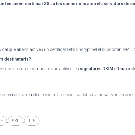
 feu servir certificat SSL a les connexions amb els servidors de c
eu cal que abans activeu un certificat Let’s Encrypt pel el subdomini MAIL
rs destinataris?
stres correus us recomanem que activeu les
signatures DKIM i Dmarc
al
e servei de correu electrònic a Dimensis, no dubteu a posar-vos en conta
PF
,
SSL
,
TLS