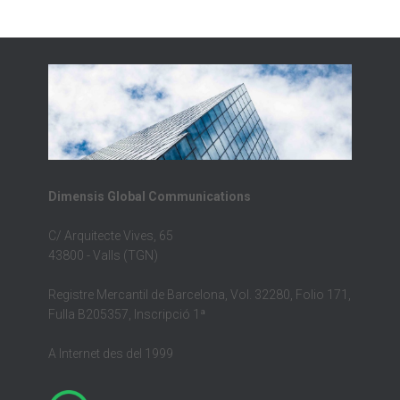
Dimensis Global Communications
C/ Arquitecte Vives, 65
43800 - Valls (TGN)
Registre Mercantil de Barcelona, Vol. 32280, Folio 171,
Fulla B205357, Inscripció 1ª
A Internet des del 1999