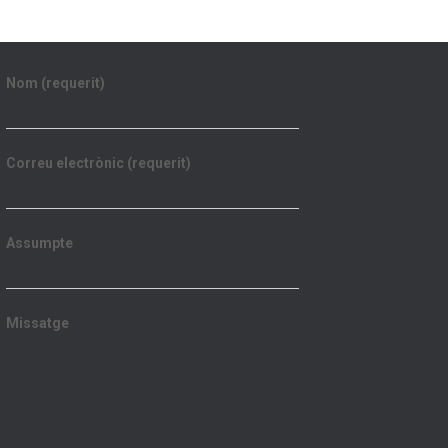
Nom (requerit)
Correu electrònic (requerit)
Assumpte
Missatge