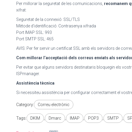
Per millorar la seguretat de les comunicacions,
recomanem que
xifrat:
Seguretat de la connexió: SSL/TLS
Mètode d’identificació: Contrasenya xifrada
Port IMAP SSL: 993
Port SMTP SSL: 465
AVIS: Per fer servir un certificat SSL amb els servidors de corr
Com millorar l’acceptació dels correus enviats als servido
Per evitar que alguns servidors destinataris bloquegin els vo
ISPmanager.
Assistència tècnica
Si necessiteu assistència per configurar correctament el vostr
Category:
Correu electrònic
Tags:
DKIM
,
Dmarc
,
IMAP
,
POP3
,
SMTP
,
S