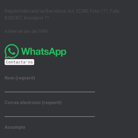
Registre Mercantil de Barcelona, Vol. 32280, Folio 171, Fulla
B205357, Inscripció 1ª
A Internet des del 1999
Contacta'ns
Nom (requerit)
Correu electrònic (requerit)
Assumpte