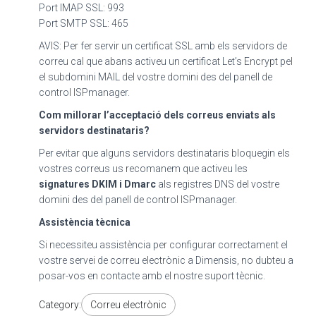
Port IMAP SSL: 993
Port SMTP SSL: 465
AVIS: Per fer servir un certificat SSL amb els servidors de
correu cal que abans activeu un certificat Let’s Encrypt pel
el subdomini MAIL del vostre domini des del panell de
control ISPmanager.
Com millorar l’acceptació dels correus enviats als
servidors destinataris?
Per evitar que alguns servidors destinataris bloquegin els
vostres correus us recomanem que activeu les
signatures DKIM i Dmarc
als registres DNS del vostre
domini des del panell de control ISPmanager.
Assistència tècnica
Si necessiteu assistència per configurar correctament el
vostre servei de correu electrònic a Dimensis, no dubteu a
posar-vos en contacte amb el nostre suport tècnic.
Category:
Correu electrònic