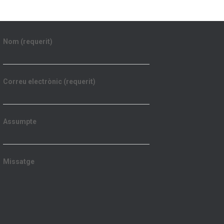
Nom (requerit)
Correu electrònic (requerit)
Assumpte
Missatge