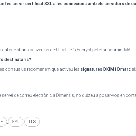
 feu servir certificat SSL a les connexions amb els servidors de c
eu cal que abans activeu un certificat Let’s Encrypt pel el subdomini MAIL
rs destinataris?
stres correus us recomanem que activeu les
signatures DKIM i Dmarc
al
e servei de correu electrònic a Dimensis, no dubteu a posar-vos en conta
PF
,
SSL
,
TLS