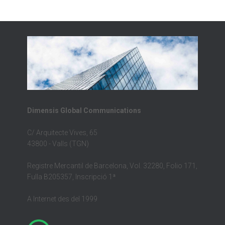
Dimensis Global Communications
C/ Arquitecte Vives, 65
43800 - Valls (TGN)
Registre Mercantil de Barcelona, Vol. 32280, Folio 171,
Fulla B205357, Inscripció 1ª
A Internet des del 1999