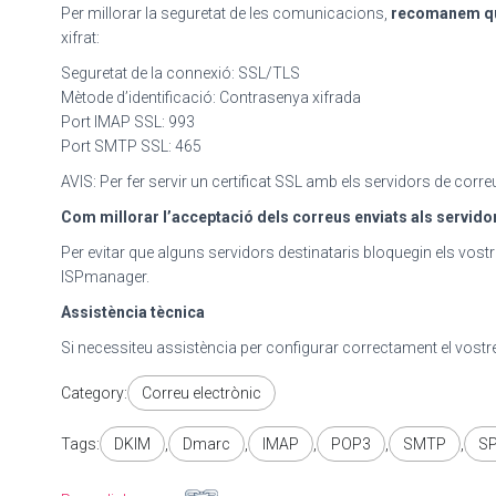
Per millorar la seguretat de les comunicacions,
recomanem que
xifrat:
Seguretat de la connexió: SSL/TLS
Mètode d’identificació: Contrasenya xifrada
Port IMAP SSL: 993
Port SMTP SSL: 465
AVIS: Per fer servir un certificat SSL amb els servidors de corr
Com millorar l’acceptació dels correus enviats als servido
Per evitar que alguns servidors destinataris bloquegin els vo
ISPmanager.
Assistència tècnica
Si necessiteu assistència per configurar correctament el vostr
Category:
Correu electrònic
Tags:
DKIM
,
Dmarc
,
IMAP
,
POP3
,
SMTP
,
S