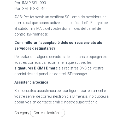
Port IMAP SSL: 993
Port SMTP SSL: 465
AVIS: Per fer servir un certificat SSL amb els servidors de
correu cal que abans activeu un certificat Let’s Encrypt pel
el subdomini MAIL del vostre domini des del panell de
control ISPmanager.
Com millorar l’acceptació dels correus enviats als
servidors destinataris?
Per evitar que alguns servidors destinataris bloquegin els
vostres correus us recomanem que activeu les
signatures DKIM i Dmarc
als registres DNS del vostre
domini des del panell de control ISPmanager.
Assistència tècnica
Si necessiteu assistència per configurar correctament el
vostre servei de correu electrònic a Dimensis, no dubteu a
posar-vos en contacte amb el nostre suport tècnic.
Category:
Correu electrònic