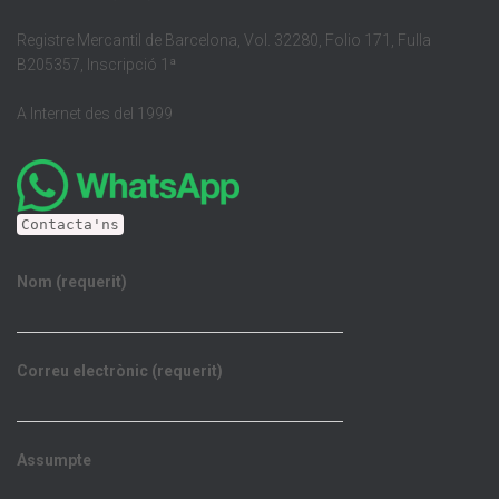
Registre Mercantil de Barcelona, Vol. 32280, Folio 171, Fulla
B205357, Inscripció 1ª
A Internet des del 1999
Contacta'ns
Nom (requerit)
Correu electrònic (requerit)
Assumpte